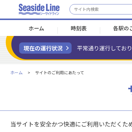
ホーム
時刻表
各駅の
現在の運行状況
平常通り運行しており
京浜急行線 金沢八景駅へ接続
京浜急行線 金沢八景駅へ接続
運賃／乗車券のトップ
ご利用案内トップ
会社案内のトップ
ホーム
サイトのご利用にあたって
運賃について
運行情報
会社概要
金沢八景
金沢八景
野島公園
野島公園
海の公園南口
海の公園南口
海の公園柴口
海の公園柴口
2分
2分
2分
乗車券変更・
お客さまへのお願い
払いもどしについて
当サイトを安全かつ快適にご利用いただくた