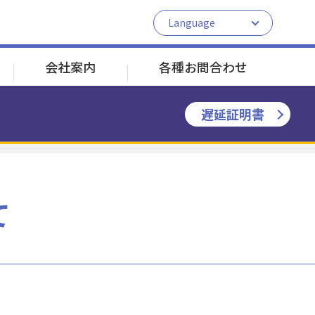
Language
日本語
English
会社案内
各種お問合わせ
中文
한국어
遅延証明書
JR根岸線 新杉田駅へ接続
JR根岸線 新杉田駅へ接続
シーサイドラインのしくみ
割引乗車券のご案内
よくある質問
並木北
並木北
鳥浜
鳥浜
南部市場
南部市場
新杉田
新杉田
て
1分
2分
2分
運送約款