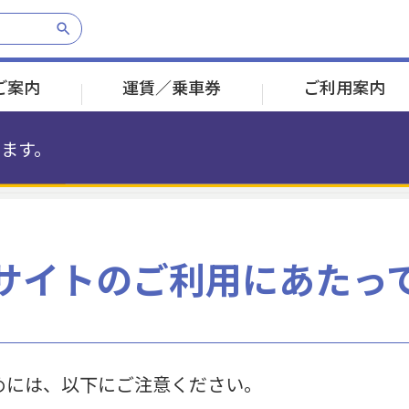
ご案内
運賃／乗車券
ご利用案内
ます。
乗車券のご案内
遅延証明書発行
経営理念
定期券のご案内
各種お問合わせ
採用情報
八景島
八景島
市大医学部
市大医学部
福浦
福浦
産業振興センター
産業振興センター
幸浦
幸浦
並木中央
並木中央
サイトのご利用にあたっ
1分
3分
2分
2分
2分
2分
2分
PASMOについて
その他
めには、以下にご注意ください。