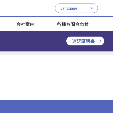
Language
日本語
English
会社案内
各種お問合わせ
中文
한국어
遅延証明書
JR根岸線 新杉田駅へ接続
JR根岸線 新杉田駅へ接続
シーサイドラインのしくみ
割引乗車券のご案内
よくある質問
並木北
並木北
鳥浜
鳥浜
南部市場
南部市場
新杉田
新杉田
1分
2分
2分
運送約款