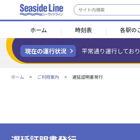
ホーム
時刻表
各駅の
現在の運行状況
平常通り運行しており
京浜急行線 金沢八景駅へ接続
京浜急行線 金沢八景駅へ接続
運賃／乗車券のトップ
ご利用案内トップ
会社案内のトップ
ホーム
ご利用案内
遅延証明書発行
運賃について
運行情報
会社概要
金沢八景
金沢八景
野島公園
野島公園
海の公園南口
海の公園南口
海の公園柴口
海の公園柴口
2分
2分
2分
乗車券変更・
お客さまへのお願い
払いもどしについて
遅延証明書発行