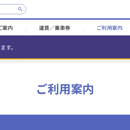
ご案内
運賃／乗車券
ご利用案内
ます。
乗車券のご案内
遅延証明書発行
経営理念
定期券のご案内
各種お問合わせ
採用情報
八景島
八景島
市大医学部
市大医学部
福浦
福浦
産業振興センター
産業振興センター
幸浦
幸浦
並木中央
並木中央
ご利用案内
1分
3分
2分
2分
2分
2分
2分
PASMOについて
その他