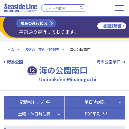
現在の運行状況
遅延証明書
平常通り運行しております。
ホーム
各駅のご案内／時刻表
海の公園南口
野島公園
海の公園柴口
海の公園南口
Uminokōen-Minamiguchi
駅情報トップ
平日時刻表
土曜・休日時刻表
PDF印刷