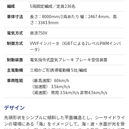
編成
5両固定編成／定員236名
車体寸法
長さ：8000mm/1両あたり 幅：2467.4mm、高
さ：3343.9mm
電気方式
直流750V
制御方式
VVVFインバータ（IGBTによる2レベルPWMインバ
ータ）
制動装置
電気指令式空気ブレーキ ブレーキ受信装置
主電動機
三相かご形誘導電動機 5台/編成
車両性能
（最高速度）60km/h
（加速度） 3.5km/h/s
（減速度） 常用 3.5km/h/s 非常4.5km/h/s
デザイン
先頭形状をシンプルに傾斜した平面構造とし、シーサイドライ
ンの環境にある「海」をイメージして、海・波・水面が光を受