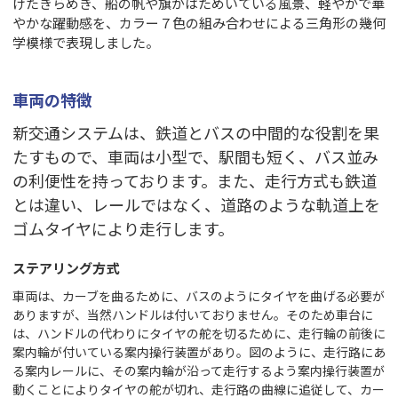
けたきらめき、船の帆や旗がはためいている風景、軽やかで華
やかな躍動感を、カラー７色の組み合わせによる三角形の幾何
学模様で表現しました。
車両の特徴
新交通システムは、鉄道とバスの中間的な役割を果
たすもので、車両は小型で、駅間も短く、バス並み
の利便性を持っております。また、走行方式も鉄道
とは違い、レールではなく、道路のような軌道上を
ゴムタイヤにより走行します。
ステアリング方式
車両は、カーブを曲るために、バスのようにタイヤを曲げる必要が
ありますが、当然ハンドルは付いておりません。そのため車台に
は、ハンドルの代わりにタイヤの舵を切るために、走行輪の前後に
案内輪が付いている案内操行装置があり。図のように、走行路にあ
る案内レールに、その案内輪が沿って走行するよう案内操行装置が
動くことによりタイヤの舵が切れ、走行路の曲線に追従して、カー