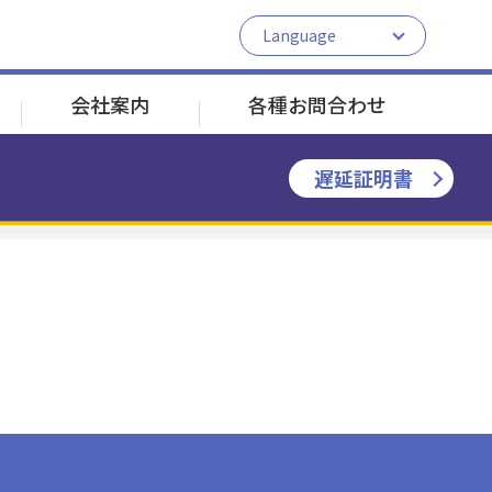
Language
日本語
English
会社案内
各種お問合わせ
中文
한국어
遅延証明書
JR根岸線 新杉田駅へ接続
JR根岸線 新杉田駅へ接続
シーサイドラインのしくみ
割引乗車券のご案内
よくある質問
並木北
並木北
鳥浜
鳥浜
南部市場
南部市場
新杉田
新杉田
1分
2分
2分
運送約款