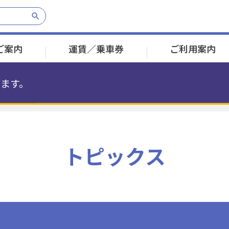
ご案内
運賃／乗車券
ご利用案内
ます。
乗車券のご案内
遅延証明書発行
経営理念
定期券のご案内
各種お問合わせ
採用情報
八景島
八景島
市大医学部
市大医学部
福浦
福浦
産業振興センター
産業振興センター
幸浦
幸浦
並木中央
並木中央
トピックス
1分
3分
2分
2分
2分
2分
2分
PASMOについて
その他