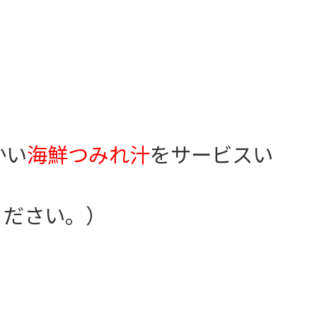
かい
海鮮つみれ汁
をサービスい
ください。）