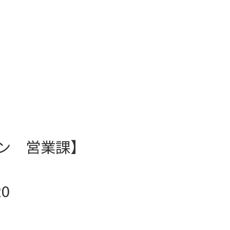
】
ン 営業課】
0