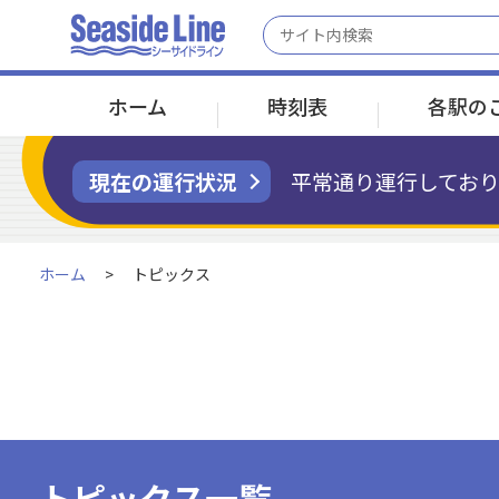
ホーム
時刻表
各駅の
現在の運行状況
平常通り運行しており
京浜急行線 金沢八景駅へ接続
京浜急行線 金沢八景駅へ接続
運賃／乗車券のトップ
ご利用案内トップ
会社案内のトップ
ホーム
トピックス
運賃について
運行情報
会社概要
金沢八景
金沢八景
野島公園
野島公園
海の公園南口
海の公園南口
海の公園柴口
海の公園柴口
2分
2分
2分
乗車券変更・
お客さまへのお願い
払いもどしについて
トピックス一覧