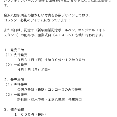
シリアルナンバー入り硬券(Ｄ型硬券)４枚がセットになった記念硬券で
す。
金沢八景駅周辺の懐かしい写真を多数デザインしており、
コレクター必見のアイテムになっています！
また当日は、記念品（新駅開業記念ボールペン、オリジナルフォト
スタンド）の配布や、開業式典（４：４５～）も執り行われます。
１．発売日時
（１）先行発売
３月３１日（日）４時３０分～１２時００分
（２）一般発売
４月１日（月）初電～
２．発売場所
（１）先行発売
金沢八景駅（新駅）コンコースのみで発売
（２）一般発売
新杉田・並木中央・金沢八景駅 各駅窓口
３．発売価格
１，０００円（税込）