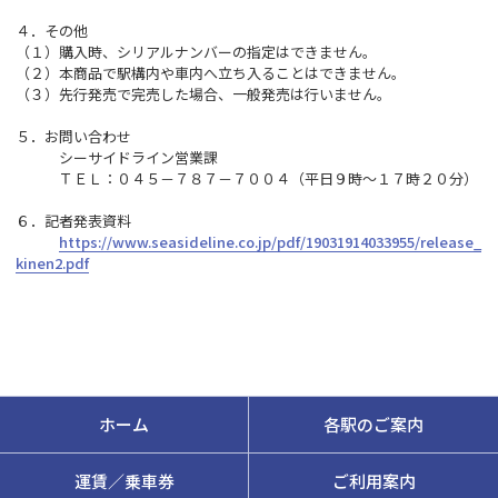
４．その他
（１）購入時、シリアルナンバーの指定はできません。
（２）本商品で駅構内や車内へ立ち入ることはできません。
（３）先行発売で完売した場合、一般発売は行いません。
５．お問い合わせ
シーサイドライン営業課
ＴＥＬ：０４５－７８７－７００４（平日９時～１７時２０分）
６．記者発表資料
https://www.seasideline.co.jp/pdf/19031914033955/release_
kinen2.pdf
ホーム
各駅のご案内
運賃／乗車券
ご利用案内